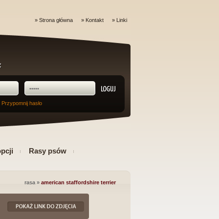
»
Strona główna
»
Kontakt
»
Linki
 Przypomnij hasło
pcji
Rasy psów
rasa »
american staffordshire terrier