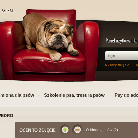
» Zarejestruj się
»
Imiona dla psów
Szkolenie psa, tresura psów
Psy do ado
PEDRO
Oddano głosów (2)