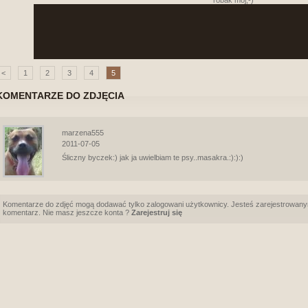
robak mój;-)
<
1
2
3
4
5
KOMENTARZE DO ZDJĘCIA
marzena555
2011-07-05
Śliczny byczek:) jak ja uwielbiam te psy..masakra.:):):)
Komentarze do zdjęć mogą dodawać tylko zalogowani użytkownicy. Jesteś zarejestrowany
komentarz. Nie masz jeszcze konta ?
Zarejestruj się