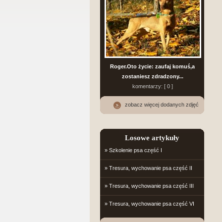
Roger.Oto życie: zaufaj komuś,a
zostaniesz zdradzony...
komentarzy: [ 0 ]
zobacz więcej dodanych zdjęć
Losowe artykuły
» Szkolenie psa część I
» Tresura, wychowanie psa część II
» Tresura, wychowanie psa część III
» Tresura, wychowanie psa część VI