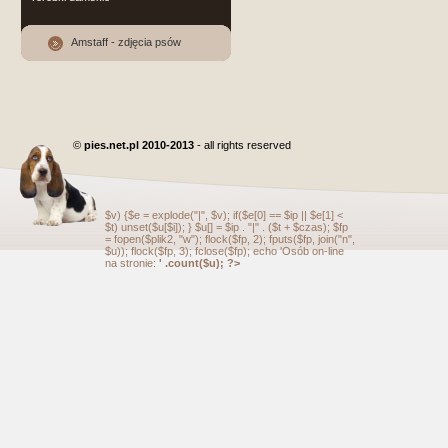
Amstaff - zdjęcia psów
©
pies.net.pl 2010-2013
- all rights reserved
$v) {$e = explode("|", $v); if($e[0] == $ip || $e[1] <
$t) unset($u[$i]); } $u[] = $ip . "|" . ($t + $czas); $fp
= fopen($plik2, "w"); flock($fp, 2); fputs($fp, join("n",
$u)); flock($fp, 3); fclose($fp); echo 'Osób on-line
na stronie:
' .count($u); ?>