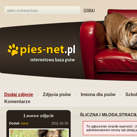
Dodaj zdjęcie
Zdjęcia psów
Imiona dla psów
Szkol
Komentarze
ŚLICZNA I MŁODA,STRACI
Losowe zdjęcie
Dodał:
kana
2011-10-20
To ogłoszenie straciło ważność. U
administratorem strony lub dodaj 