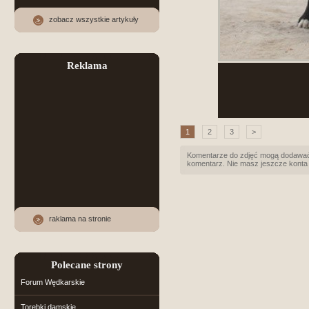
zobacz wszystkie artykuły
Reklama
1
2
3
>
Komentarze do zdjęć mogą dodawać 
komentarz. Nie masz jeszcze konta
raklama na stronie
Polecane strony
Forum Wędkarskie
Torebki damskie