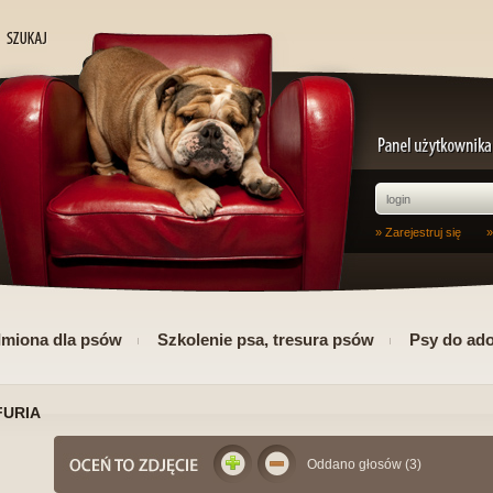
» Zarejestruj się
»
Imiona dla psów
Szkolenie psa, tresura psów
Psy do ado
FURIA
Oddano głosów (3)