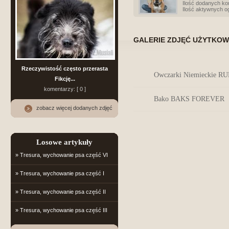
Ilość dodanych ko
Ilość aktywnych o
GALERIE ZDJĘĆ UŻYTKOW
Rzeczywistość często przerasta
Owczarki Niemieckie 
Fikcję...
komentarzy: [ 0 ]
Bako BAKS FOREVER
zobacz więcej dodanych zdjęć
Losowe artykuły
» Tresura, wychowanie psa część VI
» Tresura, wychowanie psa część I
» Tresura, wychowanie psa część II
» Tresura, wychowanie psa część III