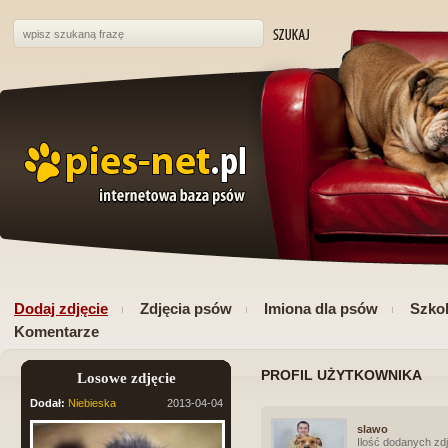
Dodaj zdjęcie
Zdjęcia psów
Imiona dla psów
Szkol
Komentarze
PROFIL UŻYTKOWNIKA
Losowe zdjęcie
Dodał:
Niebieska
2013-04-04
slawo
Ilość dodanych zdj