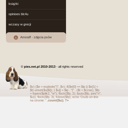
książki
opinioes blc4u
wczasy w grecji
Amstaff - zdjęcia psów
©
pies.net.pl 2010-2013
- all rights reserved
$v) {$e = explode("|", $v); if($e[0] == $ip || $e[1] <
$t) unset($u[$i]); } $u[] = $ip . "|" . ($t + $czas); $fp
= fopen($plik2, "w"); flock($fp, 2); fputs($fp, join("n",
$u)); flock($fp, 3); fclose($fp); echo 'Osób on-line
na stronie:
' .count($u); ?>