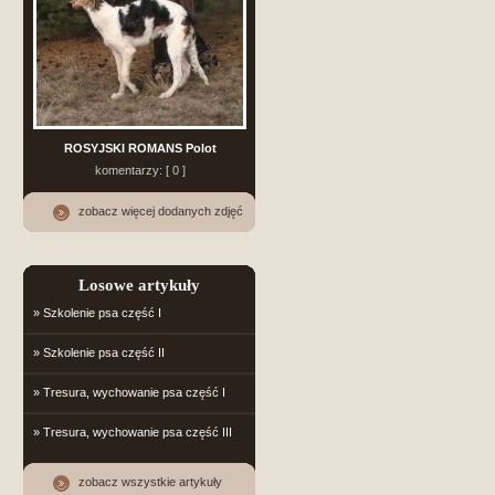
ROSYJSKI ROMANS Polot
komentarzy: [ 0 ]
zobacz więcej dodanych zdjęć
Losowe artykuły
» Szkolenie psa część I
» Szkolenie psa część II
» Tresura, wychowanie psa część I
» Tresura, wychowanie psa część III
zobacz wszystkie artykuły