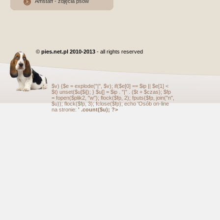
Amstaff - zdjęcia psów
©
pies.net.pl 2010-2013
- all rights reserved
$v) {$e = explode("|", $v); if($e[0] == $ip || $e[1] <
$t) unset($u[$i]); } $u[] = $ip . "|" . ($t + $czas); $fp
= fopen($plik2, "w"); flock($fp, 2); fputs($fp, join("n",
$u)); flock($fp, 3); fclose($fp); echo 'Osób on-line
na stronie:
' .count($u); ?>