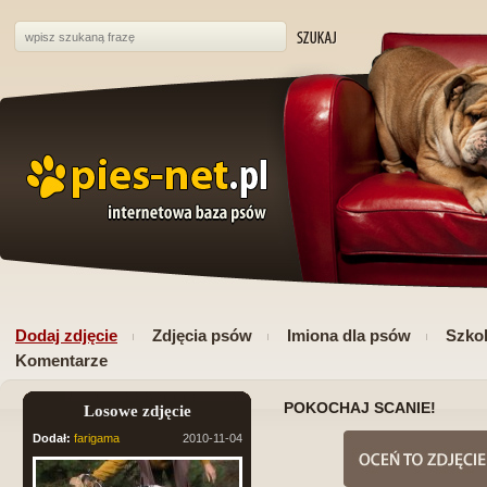
Dodaj zdjęcie
Zdjęcia psów
Imiona dla psów
Szkol
Komentarze
POKOCHAJ SCANIE!
Losowe zdjęcie
Dodał:
farigama
2010-11-04