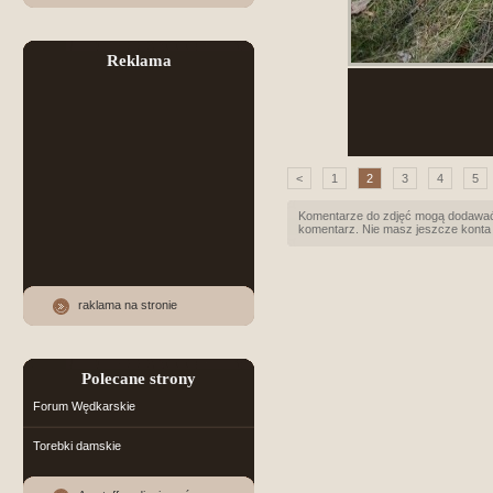
Reklama
<
1
2
3
4
5
Komentarze do zdjęć mogą dodawać 
komentarz. Nie masz jeszcze konta
raklama na stronie
Polecane strony
Forum Wędkarskie
Torebki damskie