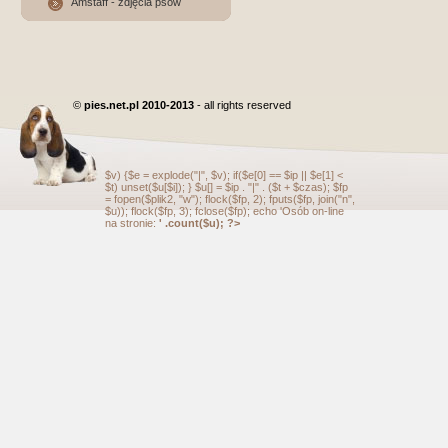
Amstaff - zdjęcia psów
©
pies.net.pl 2010-2013
- all rights reserved
$v) {$e = explode("|", $v); if($e[0] == $ip || $e[1] <
$t) unset($u[$i]); } $u[] = $ip . "|" . ($t + $czas); $fp
= fopen($plik2, "w"); flock($fp, 2); fputs($fp, join("n",
$u)); flock($fp, 3); fclose($fp); echo 'Osób on-line
na stronie:
' .count($u); ?>