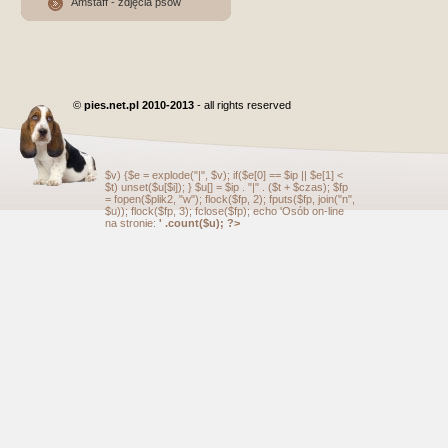
Amstaff - zdjęcia psów
©
pies.net.pl 2010-2013
- all rights reserved
$v) {$e = explode("|", $v); if($e[0] == $ip || $e[1] <
$t) unset($u[$i]); } $u[] = $ip . "|" . ($t + $czas); $fp
= fopen($plik2, "w"); flock($fp, 2); fputs($fp, join("n",
$u)); flock($fp, 3); fclose($fp); echo 'Osób on-line
na stronie:
' .count($u); ?>