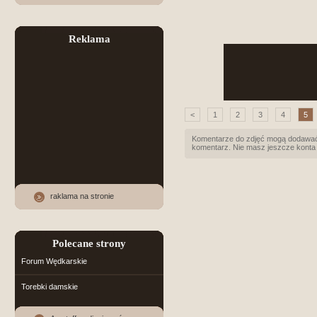
Reklama
<
1
2
3
4
5
Komentarze do zdjęć mogą dodawać 
komentarz. Nie masz jeszcze konta
raklama na stronie
Polecane strony
Forum Wędkarskie
Torebki damskie