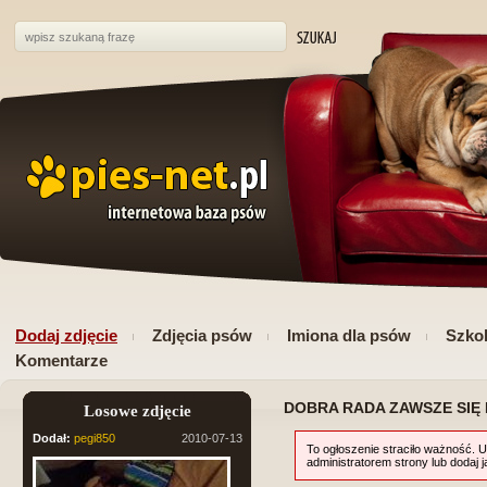
Dodaj zdjęcie
Zdjęcia psów
Imiona dla psów
Szkol
Komentarze
DOBRA RADA ZAWSZE SIĘ 
Losowe zdjęcie
Dodał:
pegi850
2010-07-13
To ogłoszenie straciło ważność. U
administratorem strony lub dodaj 