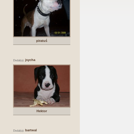
piratuś
jsycha
Dodał(a):
Hektor
bartwal
Dodał(a):