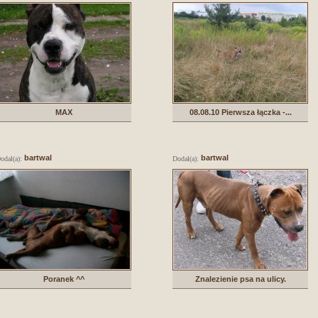
MAX
08.08.10 Pierwsza łączka -...
bartwal
bartwal
odał(a):
Dodał(a):
Poranek ^^
Znalezienie psa na ulicy.