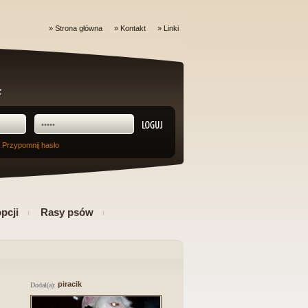
»
Strona główna
»
Kontakt
»
Linki
 Przypomnij hasło
pcji
Rasy psów
piracik
Dodał(a):