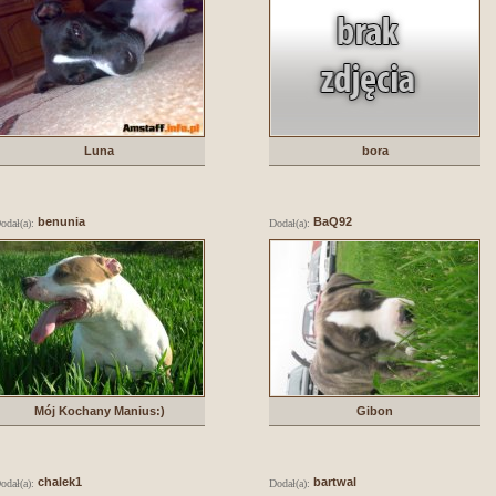
Luna
bora
benunia
BaQ92
odał(a):
Dodał(a):
Mój Kochany Manius:)
Gibon
chalek1
bartwal
odał(a):
Dodał(a):