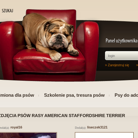
» Zarejestruj się
»
Imiona dla psów
Szkolenie psa, tresura psów
Psy do ado
ZDJĘCIA PSÓW RASY AMERICAN STAFFORDSHIRE TERRIER
royal16
liseczek3121
odał(a):
Dodał(a):